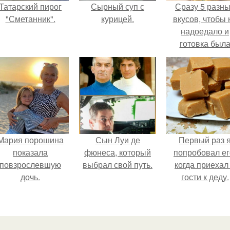
Татарский пирог
Сырный суп с
Сразу 5 разн
"Сметанник".
курицей.
вкусов, чтобы 
надоедало и
готовка был
проще.
Мария порошина
Сын Луи де
Первый раз 
показала
фюнеса, который
попробовал ег
повзрослевшую
выбрал свой путь.
когда приехал
дочь.
гости к деду.