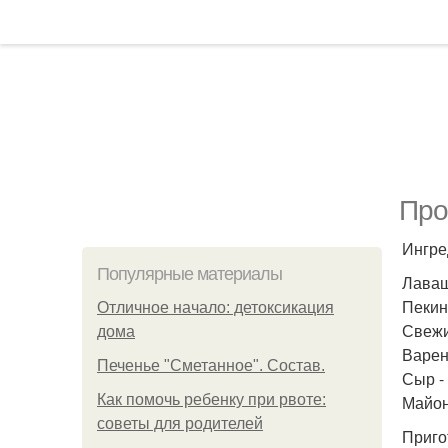
Про
Ингре
Популярные материалы
Лаваш 
Пекинс
Отличное начало: детоксикация
Свежи
дома
Варен
Печенье "Сметанное". Состав.
Сыр - 
Как помочь ребенку при рвоте:
Майоне
советы для родителей
Приго