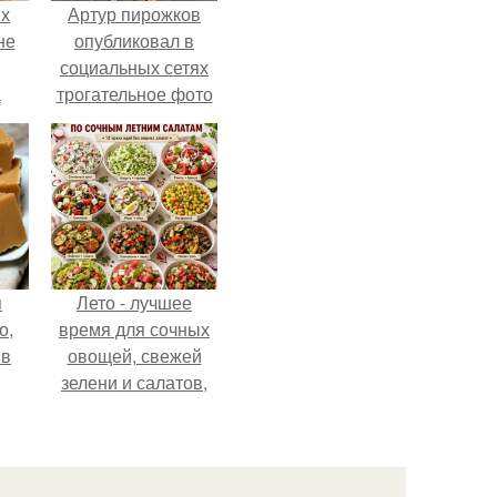
ых
Артур пирожков
не
опубликовал в
социальных сетях
а
трогательное фото
с супругой
Анжеликой,
сделанное во
время их недавнего
путешествия в
Италию.
я
Лето - лучшее
о,
время для сочных
 в
овощей, свежей
зелени и салатов,
которые готовятся
буквально за
несколько минут.