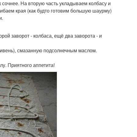
к сочнее. На вторую часть укладываем колбасу и
ибаем края (как будто готовим большую шаурму)
и.
орой заворот - колбаса, ещё два заворота - и
тивень), смазанную подсолнечным маслом.
олу. Приятного аппетита!