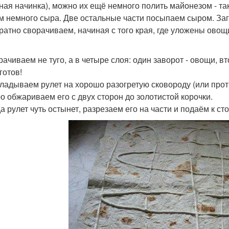
ная начинка), можно их ещё немного полить майонезом - та
м немного сыра. Две остальные части посыпаем сыром. Заг
уратно сворачиваем, начиная с того края, где уложены овощ
рачиваем не туго, а в четыре слоя: один заворот - овощи, вт
готов!
кладываем рулет на хорошо разогретую сковороду (или про
о обжариваем его с двух сторон до золотистой корочки.
да рулет чуть остынет, разрезаем его на части и подаём к ст