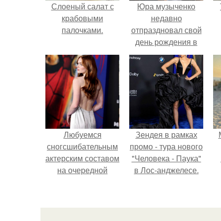
Слоеный салат с
Юра музыченко
крабовыми
недавно
палочками.
отпраздновал свой
день рождения в
кругу самых
близких и родных
людей.
Любуемся
Зендея в рамках
сногсшибательным
промо - тура нового
актерским составом
"Человека - Паука"
на очередной
в Лос-анджелесе.
премьере нового
человека - паука.