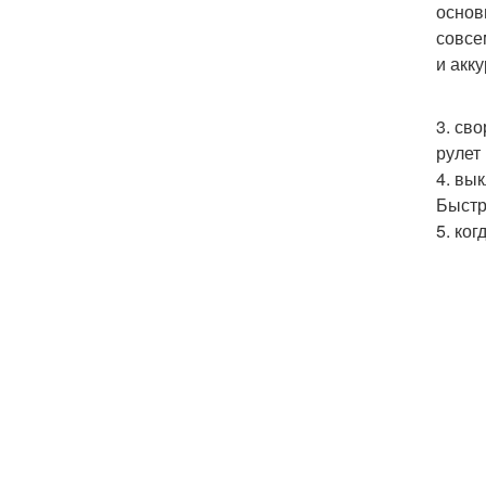
основ
совсе
и акк
3. сво
рулет 
4. вы
Быстр
5. ког