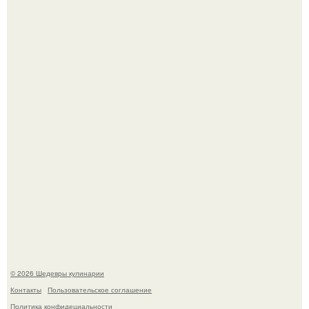
Токсис публично извинился перед генсухой на концерте
крида.
Первый раз я попробовал его, когда приехал в гости к
деду.
© 2026 Шедевры кулинарии
Контакты
Пользовательское соглашение
Политика конфидециальности