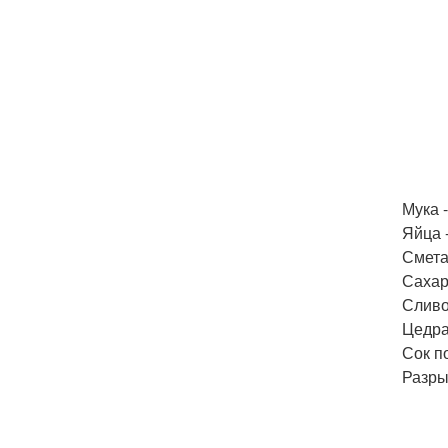
Мука -
Яйца -
Сметан
Сахар 
Сливоч
Цедра
Сок п
Разры