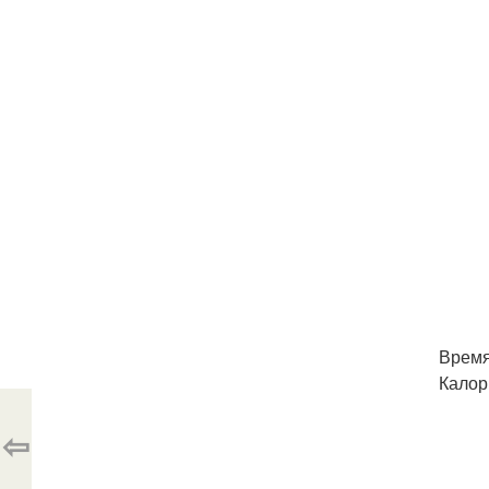
Время
Калори
⇦