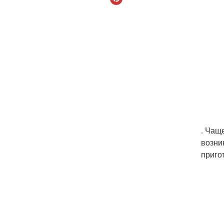
. Чащ
возни
приго