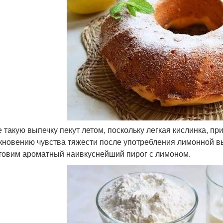
е такую выпечку пекут летом, поскольку легкая кислинка, пр
кновению чувства тяжести после употребления лимонной в
товим ароматный наивкуснейший пирог с лимоном.