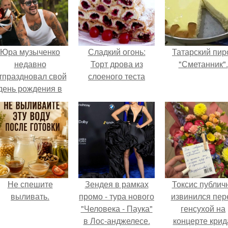
Юра музыченко
Сладкий огонь:
Татарский пир
недавно
Торт дрова из
"Сметанник".
тпраздновал свой
слоеного теста
день рождения в
кругу самых
близких и родных
людей.
Не спешите
Зендея в рамках
Токсис публич
выливать.
промо - тура нового
извинился пер
"Человека - Паука"
генсухой на
в Лос-анджелесе.
концерте крид