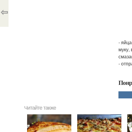
⇦
- яйц
муку,
смаза
- отп
Понр
Читайте также