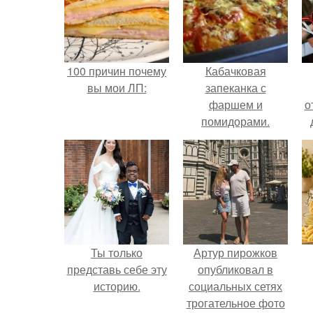
100 причин почему
Кабачковая
вы мои ЛП:
запеканка с
фаршем и
о
помидорами.
Ты только
Артур пирожков
представь себе эту
опубликовал в
историю.
социальных сетях
трогательное фото