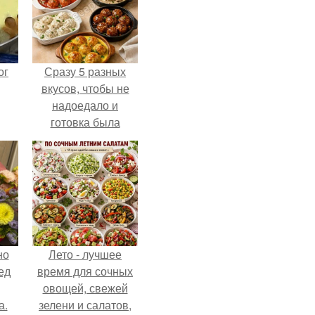
ог
Сразу 5 разных
вкусов, чтобы не
надоедало и
готовка была
проще.
но
Лето - лучшее
ед
время для сочных
овощей, свежей
а.
зелени и салатов,