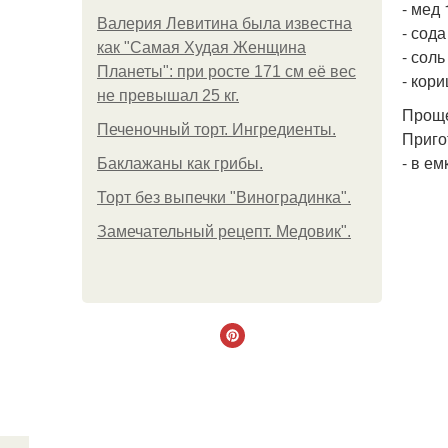
- мед 1
Валерия Левитина была известна
- сода 
как "Самая Худая Женщина
- соль
Планеты": при росте 171 см её вес
- кори
не превышал 25 кг.
Проще
Печеночный торт. Ингредиенты.
Приго
- в е
Баклажаны как грибы.
Торт без выпечки "Виноградинка".
Замечательный рецепт. Медовик".