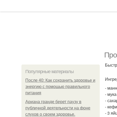
Про
Быстр
Популярные материалы
Ингре
После 40: Как сохранить здоровье и
энергию с помощью правильного
- манн
питания
- мука
- саха
Ариана гранде берет паузу в
- кефи
публичной деятельности на фоне
- 3 яй
слухов о своем здоровье.