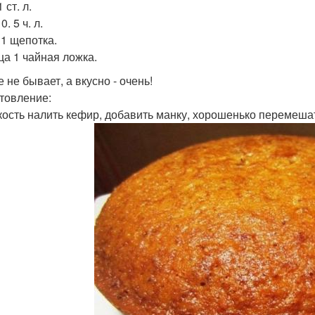
 ст. л.
0. 5 ч. л.
 1 щепотка.
ца 1 чайная ложка.
 не бывает, а вкусно - очень!
товление:
мкость налить кефир, добавить манку, хорошенько перемешать