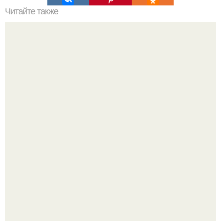
Читайте также
Очень вкусная рыбка.
Варенье - пятиминутка в 1 прием из любого вида ягод:
никакой длительной варки, все витамины на месте!