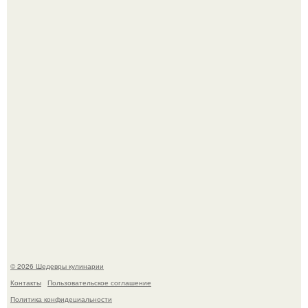
Зендея получила номинацию на премию "Эмми" в
категории "лучшая актриса в драматическом сериале" за
третий сезон "эйфории".
Самая популярная еда летом - мороженое.
© 2026 Шедевры кулинарии
Контакты
Пользовательское соглашение
Политика конфидециальности