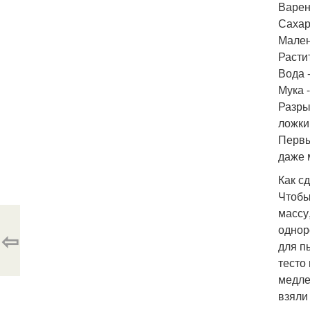
Варен
Сахар
Мален
Расти
Вода -
Мука -
Разры
ложки
Первы
даже 
Как с
Чтобы
массу
однор
⇦
для п
тесто
медле
взяли