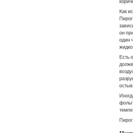
корич
Как и
Пирог
завис
он пр
один 
жидко
Есть 
долже
возду
разру
остыв
Иногд
фольг
темпе
Пирог