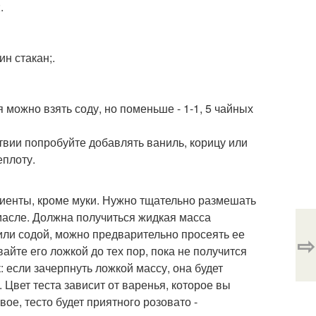
.
н стакан;.
 можно взять соду, но поменьше - 1-1, 5 чайных
твии попробуйте добавлять ваниль, корицу или
еплоту.
диенты, кроме муки. Нужно тщательно размешать
масле. Должна получиться жидкая масса
или содой, можно предварительно просеять ее
⇨
йте его ложкой до тех пор, пока не получится
: если зачерпнуть ложкой массу, она будет
 Цвет теста зависит от варенья, которое вы
вое, тесто будет приятного розовато -