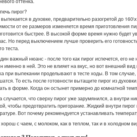
невого оттенка.
спечь пирог?
 выпекается в духовке, предварительно разогретой до 160\
имости от ее размеров изменяется время приготовления пир
иготовится быстрее. В высокой форме время нужно будет у
час. Но перед выключением лучше проверить его готовность
го теста.
один важный нюанс - после того как пирог испечется, его н
н именно в ней. Это не влияет на вкус, но вот внешний вид 
ха при выпекании проделывают в тесте ходы. В том случае,
шатся. То есть после готовности вытащите пирог из духовки
ать в форме. Когда он остынет примерно до комнатной темп
а случается, что сверху пирог уже зарумянился, а внутри ни
ой, чтобы предотвратить пригорание. Жидкий внутри пирог 
ратуре. Вот почему рекомендуется устанавливать температ
 хорош с чаем, с молоком, как в теплом, так и в холодном ви