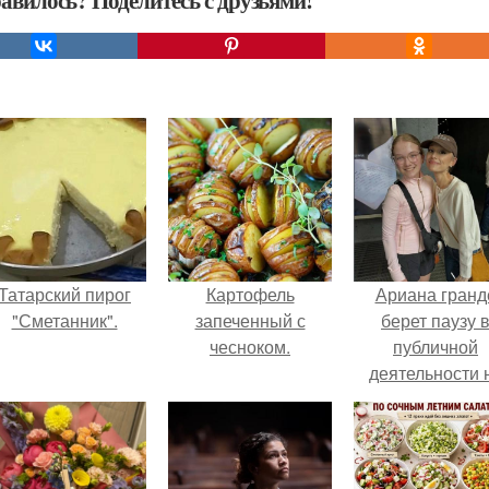
авилось? Поделитесь с друзьями!
Татарский пирог
Картофель
Ариана гранд
"Сметанник".
запеченный с
берет паузу 
чесноком.
публичной
деятельности 
фоне слухов 
своем здоровь