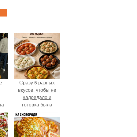
е
Сразу 5 разных
в
вкусов, чтобы не
надоедало и
на
готовка была
о
проще.
е.