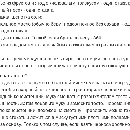
ье из фруктов и ягод с кисловатым привкусом - один стакан;
ный песок - один стакан;.
ькая щепотка соли;.
тельное масло (обычно берут подсолнечное без сахара) - оди
 один стакан;.
 два стакана с Горкой, если брать по весу - 360 г;.
хлитель для теста - две чайных ложки (вместо разрыхлителя
.
й раз рекомендуется испечь пирог без специй, но впоследс
молотый перец, который придаст пирогу приятную жгучую т
делать тесто?
 сделать тесто, нужно в большой миске смешать все ингре
, чтобы сахарный песок полностью растворился в воде и в 
одной консистенции. Муку смешать с разрыхлителем теста 
ышности. Затем добавьте муку и замесите тесто. Перемешива
 по консистенции, похожее на сметану. Проверить можно так
нно стекать и ложиться в миску густыми плотными волнами.
 за основу. Только в том случае, если взять черносмородино