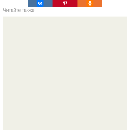
Читайте также
Торт "Минутка" без выпечки.
Кабачковая запеканка с фаршем и помидорами.