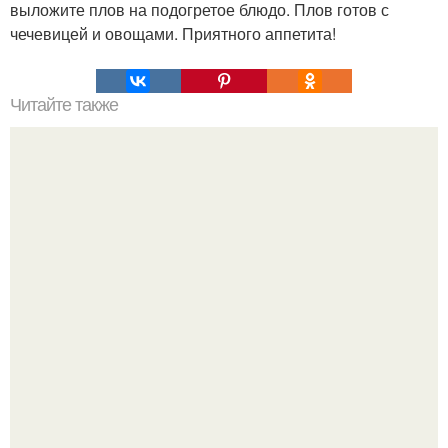
выложите плов на подогретое блюдо. Плов готов с
чечевицей и овощами. Приятного аппетита!
Читайте также
Хлеб цельнозерновой это, какой. Цельнозерновой хлеб.
Настоящий цельнозерновой хлеб очень для здоровья
полезен.