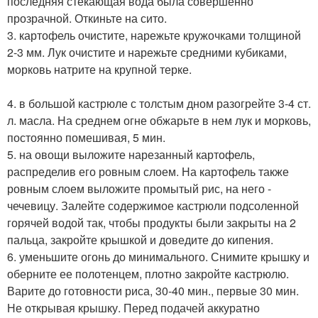
последняя стекающая вода была совершенно
прозрачной. Откиньте на сито.
3. картофель очистите, нарежьте кружочками толщиной
2-3 мм. Лук очистите и нарежьте средними кубиками,
морковь натрите на крупной терке.
4. в большой кастрюле с толстым дном разогрейте 3-4 ст.
л. масла. На среднем огне обжарьте в нем лук и морковь,
постоянно помешивая, 5 мин.
5. на овощи выложите нарезанный картофель,
распределив его ровным слоем. На картофель также
ровным слоем выложите промытый рис, на него -
чечевицу. Залейте содержимое кастрюли подсоленной
горячей водой так, чтобы продукты были закрыты на 2
пальца, закройте крышкой и доведите до кипения.
6. уменьшите огонь до минимального. Снимите крышку и
оберните ее полотенцем, плотно закройте кастрюлю.
Варите до готовности риса, 30-40 мин., первые 30 мин.
Не открывая крышку. Перед подачей аккуратно