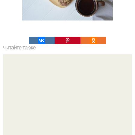
Читайте также
Салат "Остряк". Вкуснотища необыкновенная!