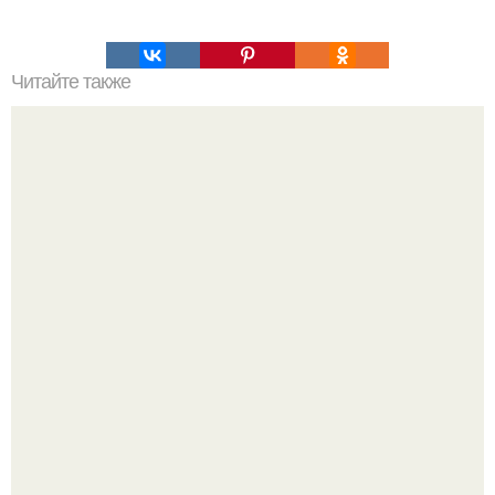
Читайте также
Моментальная квашеная капуста в банке - просто
бесподобный рецепт!