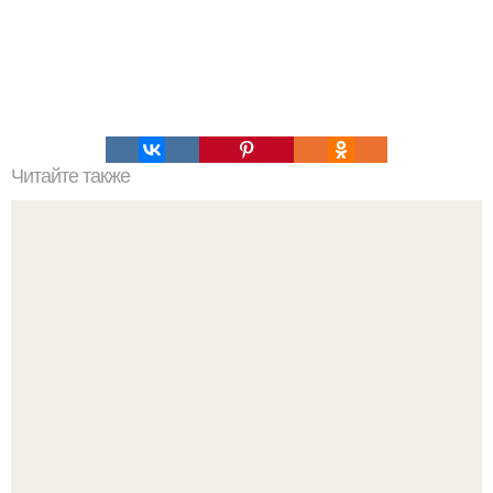
Читайте также
Силиконовые формы для выпечки, как пользоваться в
духовке. 9 правил использования силиконовых формам
для выпечки.