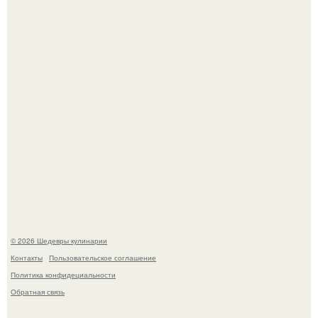
Зендея в рамках промо - тура нового "Человека - Паука"
в Лос-анджелесе.
Мария порошина показала повзрослевшую дочь.
© 2026 Шедевры кулинарии
Контакты
Пользовательское соглашение
Политика конфидециальности
Обратная связь