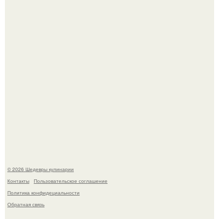
Токсис публично извинился перед генсухой на концерте
крида.
Мария порошина показала повзрослевшую дочь.
© 2026 Шедевры кулинарии
Контакты
Пользовательское соглашение
Политика конфидециальности
Обратная связь