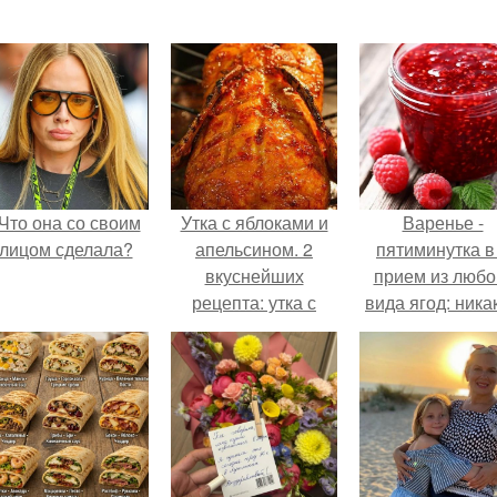
Что она со своим
Утка с яблоками и
Варенье -
лицом сделала?
апельсином. 2
пятиминутка в
вкуснейших
прием из любо
рецепта: утка с
вида ягод: ника
яблоками и утка
длительной вар
запеченная с
все витамины 
апельсинами.
месте!