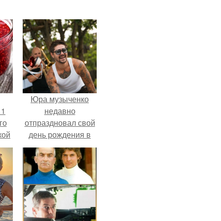
Юра музыченко
 1
недавно
го
отпраздновал свой
кой
день рождения в
ки,
кругу самых
на
близких и родных
людей.