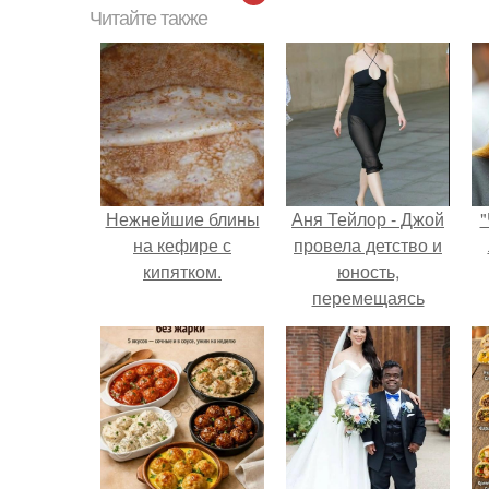
Читайте также
Нежнейшие блины
Аня Тейлор - Джой
"
на кефире с
провела детство и
кипятком.
юность,
перемещаясь
между двумя
совершенно
разными
культурами -
Аргентиной и
Великобританией.