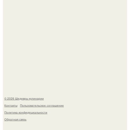
Самая популярная еда летом - мороженое.
Этот рецепт с первого раза даже у новичков получается.
© 2026 Шедевры кулинарии
Контакты
Пользовательское соглашение
Политика конфидециальности
Обратная связь