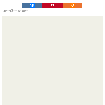
Читайте также
Обалденная вкусная запеканка картофельная с рыбкой.
Кабачковая запеканка с фаршем и помидорами.