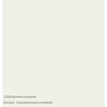
Сын Луи де фюнеса, который выбрал свой путь.
Первый раз я попробовал его, когда приехал в гости к
деду.
© 2026 Шедевры кулинарии
Контакты
Пользовательское соглашение