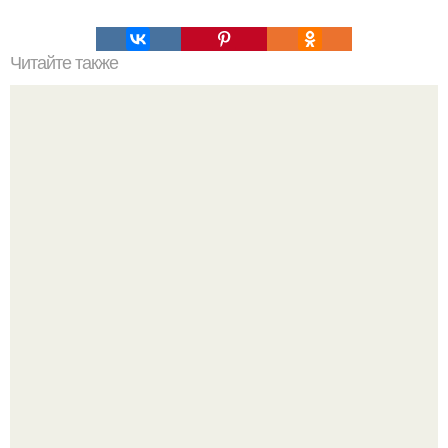
Читайте также
11 хитростей для уборки, которыми пользуются
профессиональные горничные.