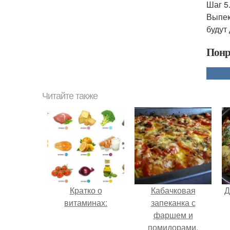
Шаг 5
Выпек
будут
Понр
Читайте также
Кратко о
Кабачковая
Д
витаминах:
запеканка с
фаршем и
помидорами.