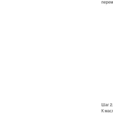
пере
Шаг 2
К мас