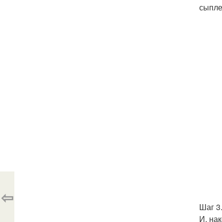
сыпле
⇦
Шаг 3
И, на