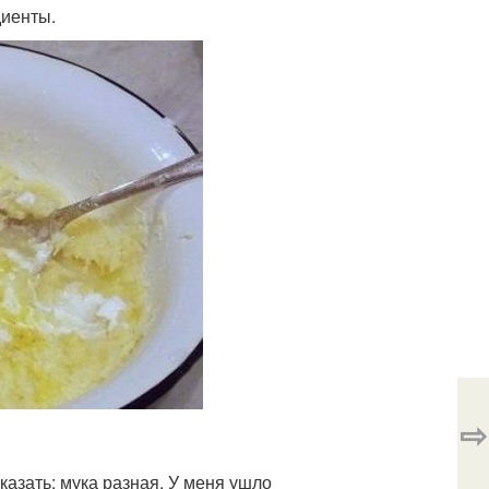
диенты.
⇨
казать: мука разная. У меня ушло