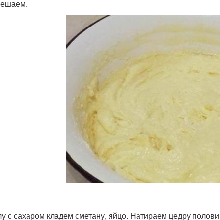
мешаем.
.
лу с сахаром кладем сметану, яйцо. Натираем цедру полови