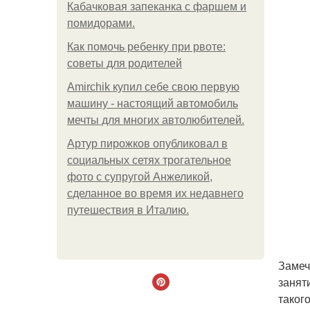
Кабачковая запеканка с фаршем и
помидорами.
Как помочь ребенку при рвоте:
советы для родителей
Amirchik купил себе свою первую
машину - настоящий автомобиль
мечты для многих автолюбителей.
Артур пирожков опубликовал в
социальных сетях трогательное
фото с супругой Анжеликой,
сделанное во время их недавнего
путешествия в Италию.
Замеч
занят
таког