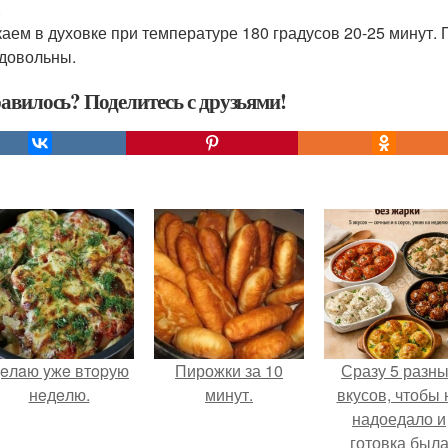
.
аем в духовке при температуре 180 градусов 20-25 минут. П
 довольны.
авилось? Поделитесь с друзьями!
eлaю yжe втopую
Пирожки за 10
Сразу 5 разн
нeдeлю.
минут.
вкусов, чтобы 
надоедало и
готовка был