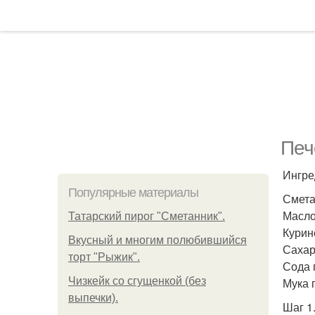
Печ
Ингре
Популярные материалы
Сметан
Масло 
Татарский пирог "Сметанник".
Курино
Вкусный и многим полюбившийся
Сахар 
торт "Рыжик".
Сода п
Чизкейк со сгущенкой (без
Мука 
выпечки).
Шаг 1