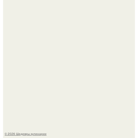
Лето - лучшее время для сочных овощей, свежей зелени
и салатов, которые готовятся буквально за несколько
минут.
Этот рецепт с первого раза даже у новичков получается.
© 2026 Шедевры кулинарии