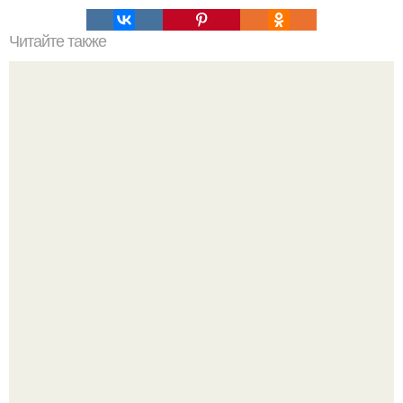
Читайте также
Профитроли - заварные пирожные.
Кабачковая запеканка с фаршем и помидорами.