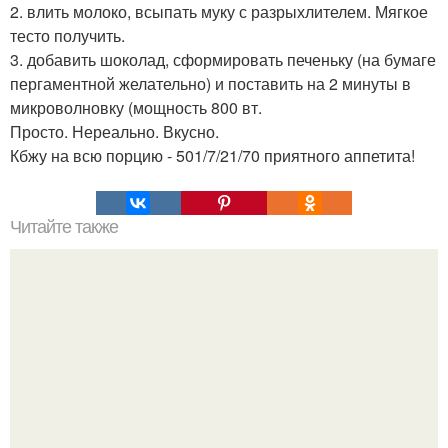
2. влить молоко, всыпать муку с разрыхлителем. Мягкое
тесто получить.
3. добавить шоколад, сформировать печеньку (на бумаге
пергаментной желательно) и поставить на 2 минуты в
микроволновку (мощность 800 вт.
Просто. Нереально. Вкусно.
Кбжу на всю порцию - 501/7/21/70 приятного аппетита!
Читайте также
ЛАВАШ на мангале с сыром. Закуски для пикника: топ - 3
рецепта из лаваша на мангале на любой вкус.