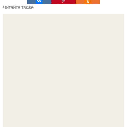
Читайте также
9 добавок к сливочному маслу, которые превратят ваш
завтрак в райское наслаждение.
Ариана гранде недавно опубликовала фотографию, на