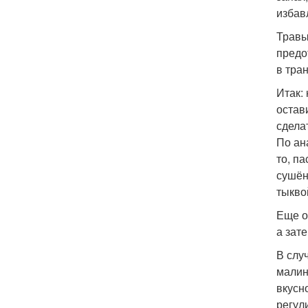
избав
Травы
предо
в тра
Итак:
остав
сдела
По ан
то, п
сушён
тыкво
Еще о
а зат
В слу
малин
вкусн
регул