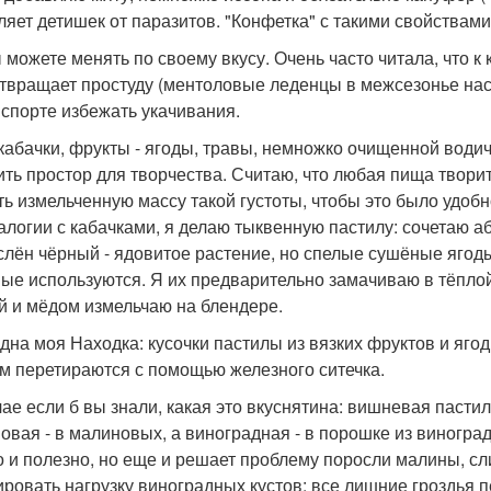
ляет детишек от паразитов. "Конфетка" с такими свойствам
 можете менять по своему вкусу. Очень часто читала, что 
твращает простуду (ментоловые леденцы в межсезонье нас
нспорте избежать укачивания.
 кабачки, фрукты - ягоды, травы, немножко очищенной води
ить простор для творчества. Считаю, что любая пища твори
ть измельченную массу такой густоты, чтобы это было удобн
алогии с кабачками, я делаю тыквенную пастилу: сочетаю а
аслён чёрный - ядовитое растение, но спелые сушёные ягод
ые используются. Я их предварительно замачиваю в тёплой 
й и мёдом измельчаю на блендере.
дна моя Находка: кусочки пастилы из вязких фруктов и яго
ем перетираются с помощью железного ситечка.
чае если б вы знали, какая это вкуснятина: вишневая пасти
овая - в малиновых, а виноградная - в порошке из виноград
о и полезно, но еще и решает проблему поросли малины, сли
ировать нагрузку виноградных кустов: все лишние гроздья