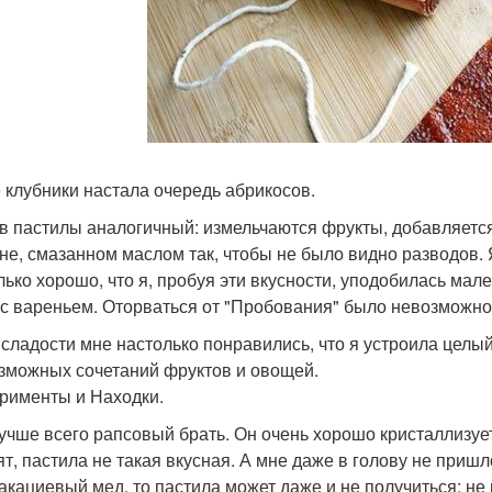
 клубники настала очередь абрикосов.
в пастилы аналогичный: измельчаются фрукты, добавляется
не, смазанном маслом так, чтобы не было видно разводов. Я
лько хорошо, что я, пробуя эти вкусности, уподобилась мал
 с вареньем. Оторваться от "Пробования" было невозможно
 сладости мне настолько понравились, что я устроила целы
зможных сочетаний фруктов и овощей.
рименты и Находки.
учше всего рапсовый брать. Он очень хорошо кристаллизуетс
ят, пастила не такая вкусная. А мне даже в голову не пришл
 акациевый мед, то пастила может даже и не получиться: не 