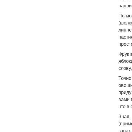
напри
По мо
(шелк
липне
пасти
прост
Фрукт
яблоки
слову
Точно
овощи
приду
вами 
что в 
Зная,
(прим
запах