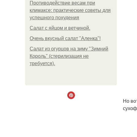
Противодействие весам при
климаксе: практические советы для
успешного похудения
Салат с яйцом и ветчиной.
Очень вкусный салат "Аленка"!
Салат из огурцов на зиму "Зимний
Король" (стерилизация не
требуется).
Но во
сухоф