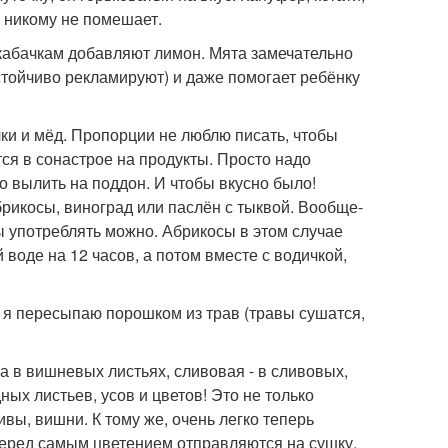
и никому не помешает.
к кабачкам добавляют лимон. Мята замечательно
тойчиво рекламируют) и даже помогает ребёнку
чки и мёд. Пропорции не люблю писать, чтобы
тся в сонастрое на продукты. Просто надо
о вылить на поддон. И чтобы вкусно было!
брикосы, виноград или паслён с тыквой. Вообще-
ы употреблять можно. Абрикосы в этом случае
воде на 12 часов, а потом вместе с водичкой,
д я пересыпаю порошком из трав (травы сушатся,
ла в вишневых листьях, сливовая - в сливовых,
ных листьев, усов и цветов! Это не только
вы, вишни. К тому же, очень легко теперь
 перед самым цветением отправляются на сушку.