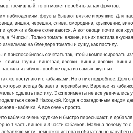
мер, гречишный, то он может перебить запах фруктов.
им наблюдениям, фрукты бывают вязкие и хрупкие. Для паст
овица, вишня, черешня, слива, смородина, крыжовник, виног
т и кусочки в банке склеиваются. А вот овощи почти все хр
ла, а "Чипсы". Только томаты вязкие, из них пастила вкусна
о измельчаю на блендере томаты и сушу, как пастилу.
ы я приспособилась сочетать так, чтобы компенсировать из
 - сливы, груши - виноград, яблоки - вишни, яблоки - вишни
, пастила из яблок - вообще одна из самых вкусных.
 так же поступаю и с кабачками. Но о них подробнее. Долго
, которых всегда бывает в переизбытке. Варенье из кабачко
мала я сделать пастилу. Эксперименты не все увенчались у
поделиться своей Находкой. Когда я с загадочным видом даю
основе - кабачки. А все очень просто.
 что кабачки очень хрупкие и быстро пересыхают, я добавл
ерно 1 часть вишен и 3 части кабачков. Малина почему-то 
, добавляю мяту, немножко иссопа и обязательно кануфер (чу