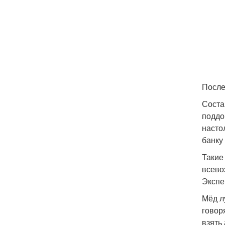
После
Соста
поддо
насто
банку
Такие
всево
Экспе
Мёд л
говор
взять