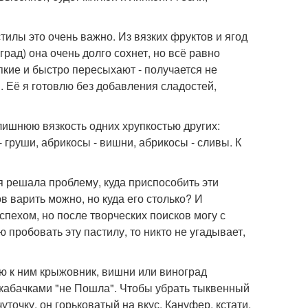
илы это очень важно. Из вязких фруктов и ягод
рад) она очень долго сохнет, но всё равно
упкие и быстро пересыхают - получается не
я. Её я готовлю без добавления сладостей,
лишнюю вязкость одних хрупкостью других:
 - груши, абрикосы - вишни, абрикосы - сливы. К
 я решала проблему, куда приспособить эти
в варить можно, но куда его столько? И
спехом, но после творческих поисков могу с
 пробовать эту пастилу, то никто не угадывает,
яю к ним крыжовник, вишни или виноград
с кабачками "не Пошла". Чтобы убрать тыквенный
точку, он горьковатый на вкус. Кануфер, кстати,