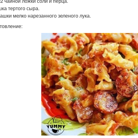
/2 чайной ложки соли и перца.
шка тертого сыра.
 Чашки мелко нарезанного зеленого лука.
товление: