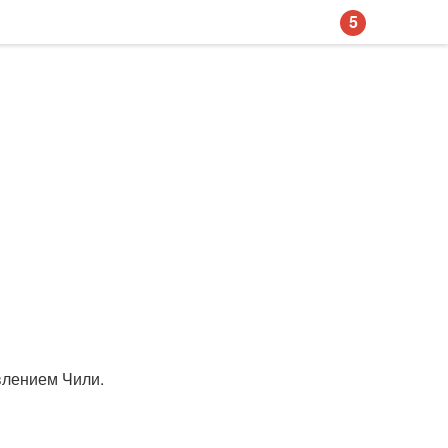
5
авлением Чили.