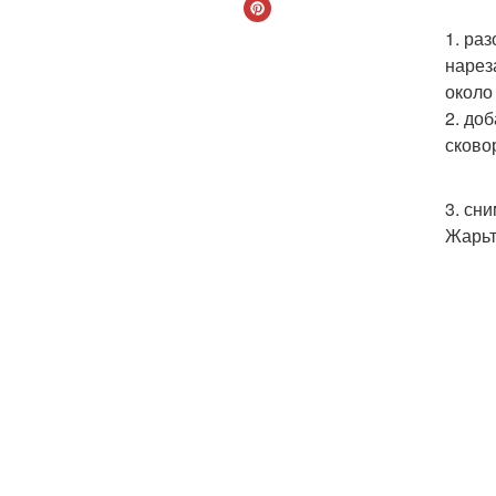
1. ра
нарез
около
2. до
сково
3. сн
Жарьт