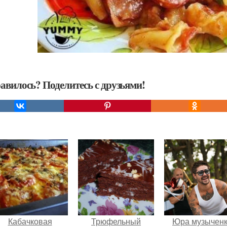
авилось? Поделитесь с друзьями!
Кабачковая
Трюфельный
Юра музычен