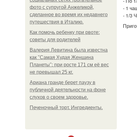
- По 1
фото с супругой Анжеликой,
- 1 ча
сделанное во время их недавнего
- 1/3
путешествия в Италию.
Приго
Как помочь ребенку при рвоте:
советы для родителей
Валерия Левитина была известна
как "Самая Худая Женщина
Планеты": при росте 171 см её вес
не превышал 25 кг.
Ариана гранде берет паузу в
публичной деятельности на фоне
слухов о своем здоровье.
Печеночный торт. Ингредиенты.