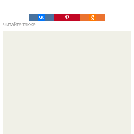
Читайте также
Торт "Наполеон" с очень вкусным кремом.