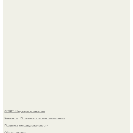
Первый раз я попробовал его, когда приехал в гости к
деду.
Этот рецепт с первого раза даже у новичков получается.
© 2026 Шедевры кулинарии
Контакты
Пользовательское соглашение
Политика конфидециальности
Обратная связь