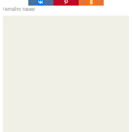
Читайте также
Как приготовить гречаники?
Юра музыченко недавно отпраздновал свой день
рождения в кругу самых близких и родных людей.