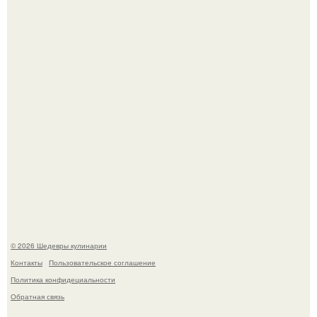
Первый раз я попробовал его, когда приехал в гости к
деду.
Этот рецепт с первого раза даже у новичков получается.
© 2026 Шедевры кулинарии
Контакты
Пользовательское соглашение
Политика конфидециальности
Обратная связь