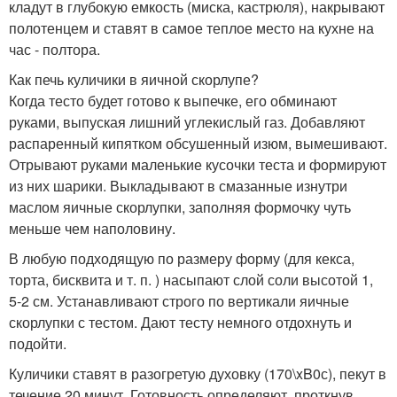
кладут в глубокую емкость (миска, кастрюля), накрывают
полотенцем и ставят в самое теплое место на кухне на
час - полтора.
Как печь куличики в яичной скорлупе?
Когда тесто будет готово к выпечке, его обминают
руками, выпуская лишний углекислый газ. Добавляют
распаренный кипятком обсушенный изюм, вымешивают.
Отрывают руками маленькие кусочки теста и формируют
из них шарики. Выкладывают в смазанные изнутри
маслом яичные скорлупки, заполняя формочку чуть
меньше чем наполовину.
В любую подходящую по размеру форму (для кекса,
торта, бисквита и т. п. ) насыпают слой соли высотой 1,
5-2 см. Устанавливают строго по вертикали яичные
скорлупки с тестом. Дают тесту немного отдохнуть и
подойти.
Куличики ставят в разогретую духовку (170\xB0с), пекут в
течение 20 минут. Готовность определяют, проткнув