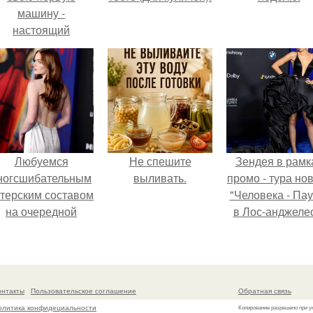
машину -
настоящий
втомобиль мечты
для многих
автолюбителей.
Любуемся
Не спешите
Зендея в рамк
ногсшибательным
выливать.
промо - тура но
ктерским составом
"Человека - Пау
на очередной
в Лос-анджеле
премьере нового
человека - паука.
онтакты
Пользовательское соглашение
Обратная связь
олитика конфидециальности
Копирование разрешено при у