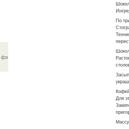
Шокол
Ингре
По тр
Стогр
Техни
перес
Шокол
⇦
Расто
столо
Засып
украш
Кофей
Для э
Закип
приго
Массу