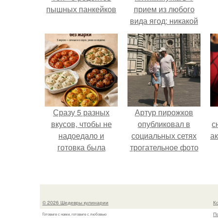
пышных панкейков
прием из любого
вида ягод: никакой
длительной варки,
а
все витамины на
месте!
Сразу 5 разных
Артур пирожков
вкусов, чтобы не
опубликовал в
с
надоедало и
социальных сетях
а
готовка была
трогательное фото
проще.
с супругой
Анжеликой,
сделанное во
время их недавнего
© 2026 Шедевры кулинарии
К
путешествия в
П
Готовьте с нами, готовьте с любовью
Италию.