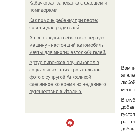
Кабачковая запеканка с фаршем и
помидорами.
Как помочь ребенку при рвоте:
советы для родителей
Amirchik купил себе свою первую
машину - настоящий автомобиль
мечты для многих автолюбителей.
Артур пирожков опубликовал в
Вам п
социальных сетях трогательное
апель
фото с супругой Анжеликой,
любой
сделанное во время их недавнего
меньш
путешествия в Италию.
В глу
добав
густа
расте
добав