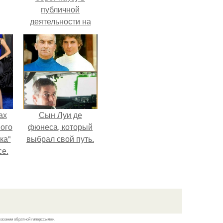
публичной
деятельности на
фоне слухов о
своем здоровье.
ах
Сын Луи де
вого
фюнеса, который
ка"
выбрал свой путь.
се.
казании обратной гиперссылки.