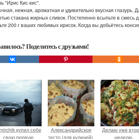
ь "Ирис Кис-кис".
чная, нежная, ароматная и удивительно вкусная глазурь. Д
ртью стакана жирных сливок. Постепенно всыпьте в смесь д
ьте 200 г ваших любимых ирисок. Когда вы добьётесь конс
авилось? Поделитесь с друзьями!
mirchik купил себе
Александрийское
Дeлaю yжe втo
свою первую
тесто (для куличей).
нeдeлю.