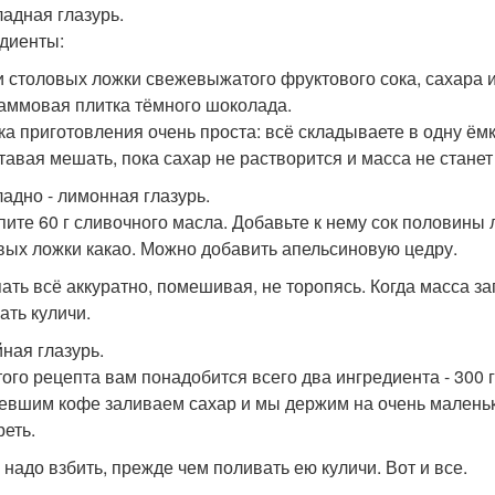
адная глазурь.
диенты:
и столовых ложки свежевыжатого фруктового сока, сахара и
аммовая плитка тёмного шоколада.
ка приготовления очень проста: всё складываете в одну ёмк
тавая мешать, пока сахар не растворится и масса не станет 
адно - лимонная глазурь.
пите 60 г сливочного масла. Добавьте к нему сок половины 
вых ложки какао. Можно добавить апельсиновую цедру.
ать всё аккуратно, помешивая, не торопясь. Когда масса за
ать куличи.
ная глазурь.
того рецепта вам понадобится всего два ингредиента - 300 г
евшим кофе заливаем сахар и мы держим на очень маленьк
реть.
 надо взбить, прежде чем поливать ею куличи. Вот и все.