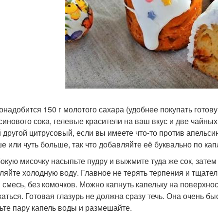
онадобится 150 г молотого сахара (удобнее покупать готов
синового сока, гелевые красители на ваш вкус и две чайны
 другой цитрусовый, если вы имеете что-то против апельси
е или чуть больше, так что добавляйте её буквально по кап
бокую мисочку насыпьте пудру и выжмите туда же сок, затем
ляйте холодную воду. Главное не терять терпения и тщател
я смесь, без комочков. Можно капнуть капельку на поверхнос
каться. Готовая глазурь не должна сразу течь. Она очень быс
ьте пару капель воды и размешайте.