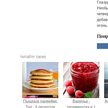
Глазур
Необы
четве
добав
огонь.
Понр
Читайте также
Пышные панкейки.
Варенье -
A
Топ - 5 рецептов
пятиминутка в 1