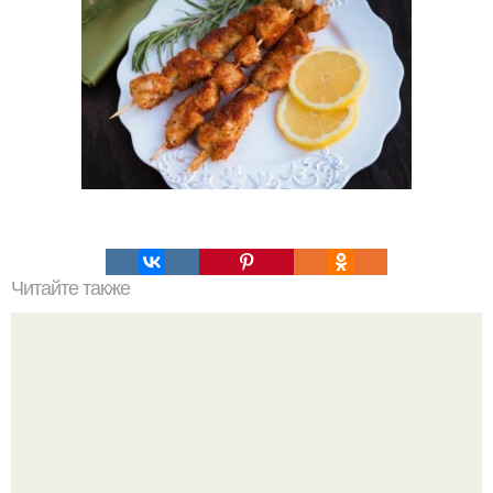
Читайте также
Чай который все килограммы растопит.