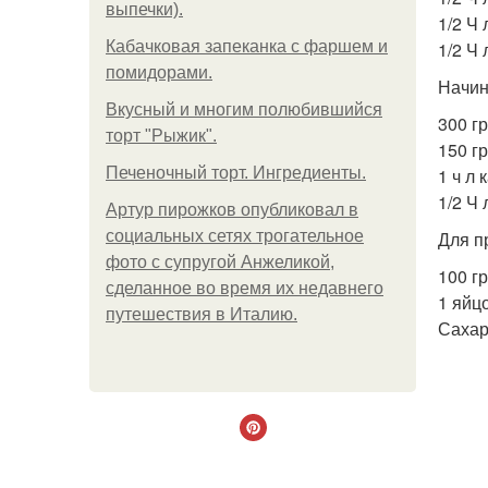
выпечки).
1/2 Ч
Кабачковая запеканка с фаршем и
1/2 Ч 
помидорами.
Начин
Вкусный и многим полюбившийся
300 гр
торт "Рыжик".
150 гр
Печеночный торт. Ингредиенты.
1 ч л
1/2 Ч 
Артур пирожков опубликовал в
социальных сетях трогательное
Для п
фото с супругой Анжеликой,
100 г
сделанное во время их недавнего
1 яйцо
путешествия в Италию.
Сахар