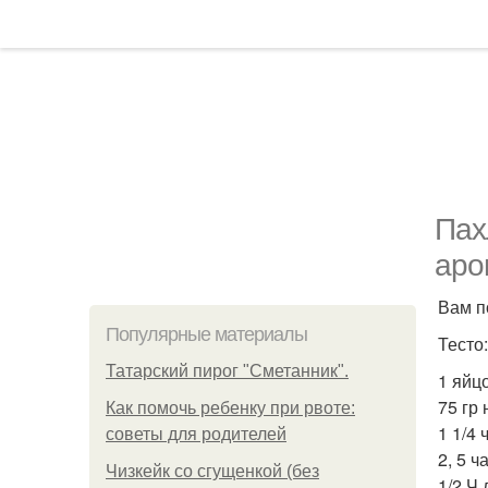
Пах
аро
Вам п
Популярные материалы
Тесто:
Татарский пирог "Сметанник".
1 яйцо
75 гр
Как помочь ребенку при рвоте:
1 1/4 
советы для родителей
2, 5 ч
Чизкейк со сгущенкой (без
1/2 Ч 