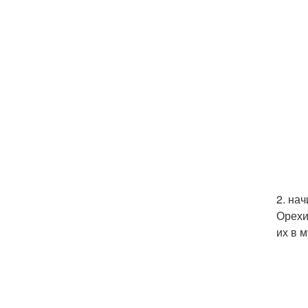
2. нач
Орехи
их в 