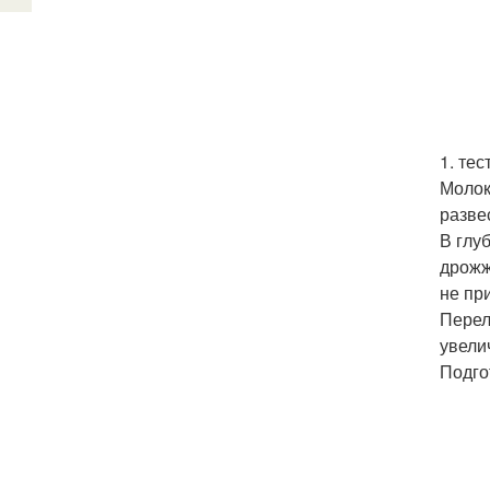
1. тес
Молок
разве
В глу
дрожж
не пр
Перел
увели
Подго