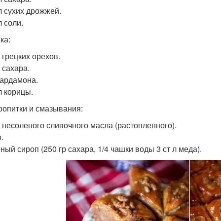
 л сухих дрожжей.
л соли.
ка:
 грецких орехов.
 сахара.
 кардамона.
л корицы.
ропитки и смазывания:
р несоленого сливочного масла (растопленного).
.
ный сироп (250 гр сахара, 1/4 чашки воды 3 ст л меда).