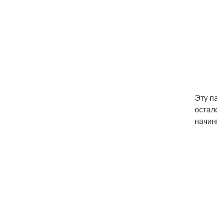
Эту п
остал
начин