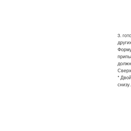
3. го
других
Форму
припы
должн
Сверх
* Дво
снизу.