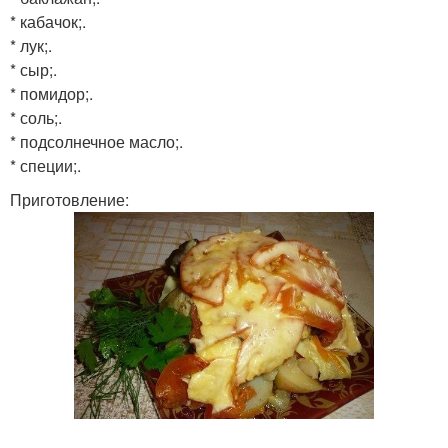
* кабачок;.
* лук;.
* сыр;.
* помидор;.
* соль;.
* подсолнечное масло;.
* специи;.
Приготовление: