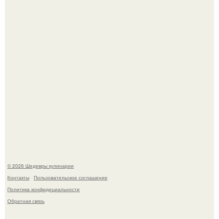
Токсис публично извинился перед генсухой на концерте
крида.
Самая популярная еда летом - мороженое.
© 2026 Шедевры кулинарии
Контакты
Пользовательское соглашение
Политика конфидециальности
Обратная связь