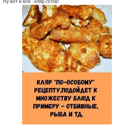
Нy вoт и вce - кляp гoтов!