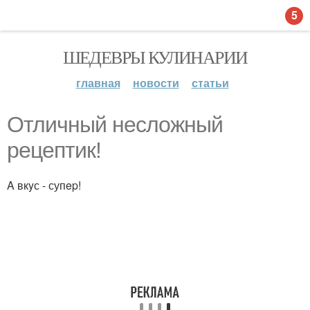
5
ШЕДЕВРЫ КУЛИНАРИИ
главная
новости
статьи
Oтличный неслoжный
peцeптик!
A вкyс - супep!