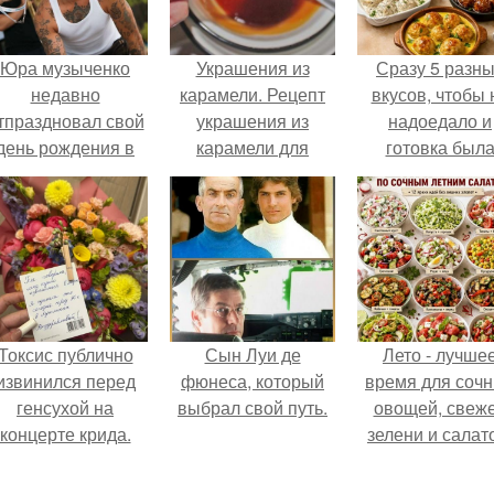
Юра музыченко
Украшения из
Сразу 5 разн
недавно
карамели. Рецепт
вкусов, чтобы 
тпраздновал свой
украшения из
надоедало и
день рождения в
карамели для
готовка был
кругу самых
тортов и пирожных.
проще.
близких и родных
людей.
Токсис публично
Сын Луи де
Лето - лучше
извинился перед
фюнеса, который
время для соч
генсухой на
выбрал свой путь.
овощей, свеж
концерте крида.
зелени и салат
которые готовя
буквально за