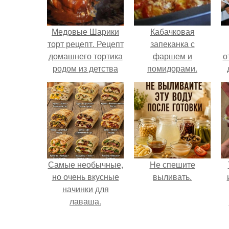
Медовые Шарики
Кабачковая
торт рецепт. Рецепт
запеканка с
домашнего тортика
фаршем и
о
родом из детства
помидорами.
"Медовые Шарики"
Самые необычные,
Не спешите
но очень вкусные
выливать.
начинки для
лаваша.