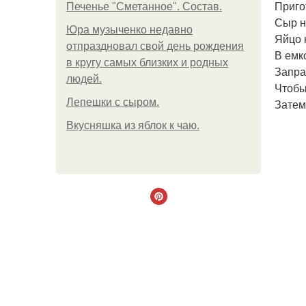
Приго
Печенье "Сметанное". Состав.
Сыр н
Юра музыченко недавно
Яйцо 
отпраздновал свой день рождения
В емк
в кругу самых близких и родных
Запра
людей.
Чтобы
Лепешки с сыром.
Затем
Вкусняшка из яблок к чаю.