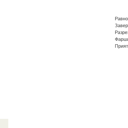
Равно
Завер
Разре
Фарши
Прият