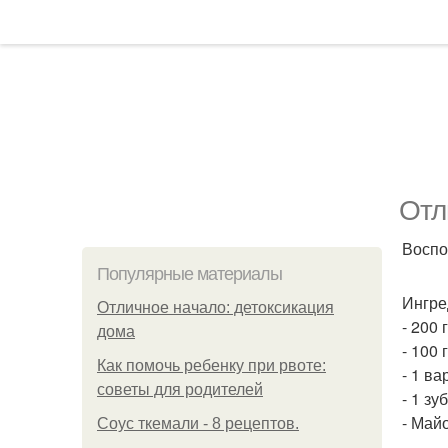
Отл
Воспо
Популярные материалы
Ингре
Отличное начало: детоксикация
- 200 
дома
- 100 
Как помочь ребенку при рвоте:
- 1 ва
советы для родителей
- 1 зу
- Май
Соус ткемали - 8 рецептов.