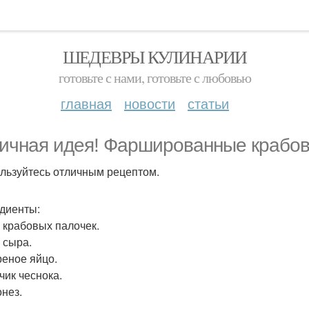
ШЕДЕВРЫ КУЛИНАРИИ
готовьте с нами, готовьте с любовью
главная
новости
статьи
ичная идея! Фаршированные крабов
льзуйтесь отличным рецептом.
диенты:
г крабовых палочек.
г сыра.
реное яйцо.
бчик чеснока.
онез.