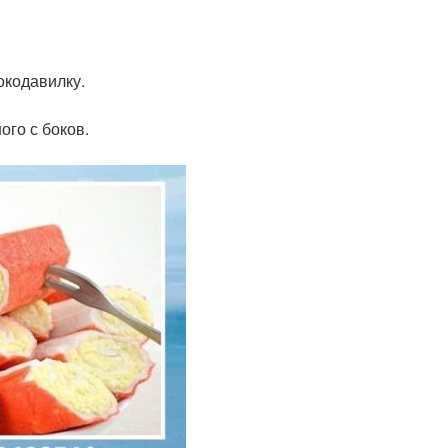
окодавилку.
го с боков.