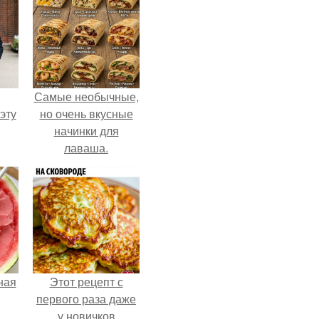
Самые необычные,
эту
но очень вкусные
начинки для
лаваша.
ная
Этот рецепт с
первого раза даже
у новичков