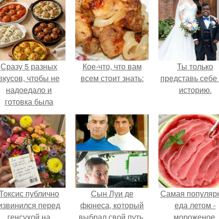
Сразу 5 разных
Кое-что, что вам
Ты только
вкусов, чтобы не
всем стоит знать:
представь себе 
надоедало и
историю.
готовка была
проще.
Токсис публично
Сын Луи де
Самая популяр
извинился перед
фюнеса, который
еда летом -
генсухой на
выбрал свой путь.
мороженое.