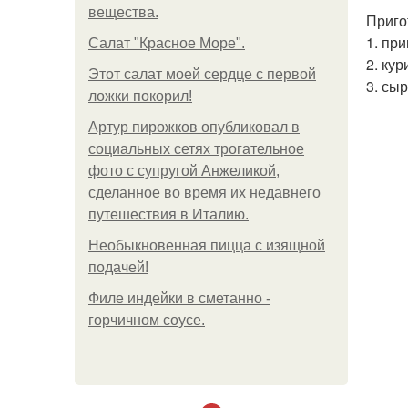
вещества.
Приго
1. пр
Салат "Красное Море".
2. кур
Этот салат моей сердце с первой
3. сы
ложки покорил!
Артур пирожков опубликовал в
социальных сетях трогательное
фото с супругой Анжеликой,
сделанное во время их недавнего
путешествия в Италию.
Необыкновенная пицца с изящной
подачей!
Филе индейки в сметанно -
горчичном соусе.