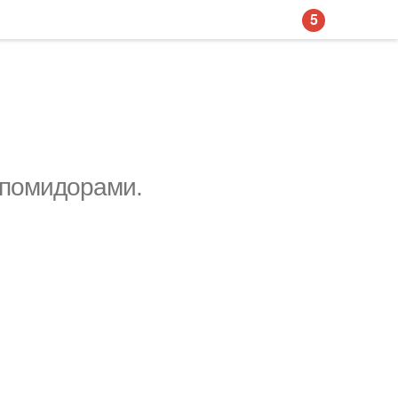
5
 помидорами.