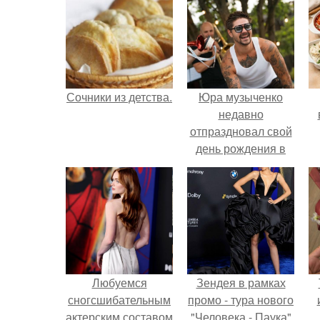
Сочники из детства.
Юра музыченко
недавно
отпраздновал свой
день рождения в
кругу самых
близких и родных
людей.
Любуемся
Зендея в рамках
сногсшибательным
промо - тура нового
актерским составом
"Человека - Паука"