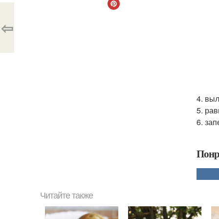
⇦
4. вы
5. ра
6. за
Понр
Читайте также