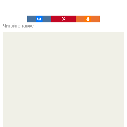
Читайте также
Шоколадный пирог с творожными шариками пошаговый
рецепт.