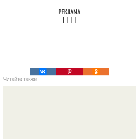
Читайте также
Торт "Самый Вкусный Тирамису".