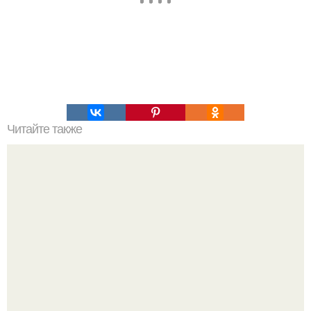
Читайте также
Мясо по французски из фарша на сковороде.