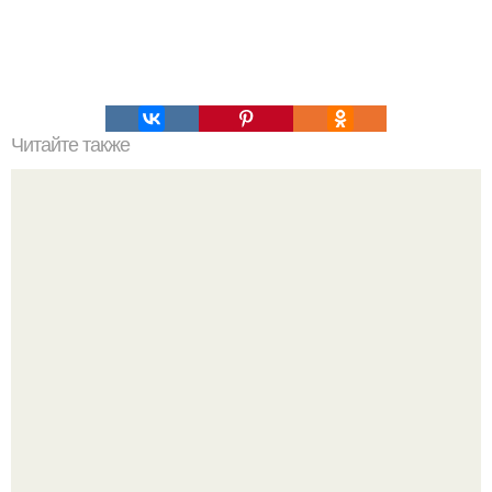
Читайте также
Двухцветный творожный торт (без выпечки).