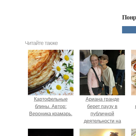
Понр
Читайте также
Картофельные
Ариана гранде
блины. Автор:
берет паузу в
Вероника крамарь.
публичной
деятельности на
фоне слухов о
своем здоровье.