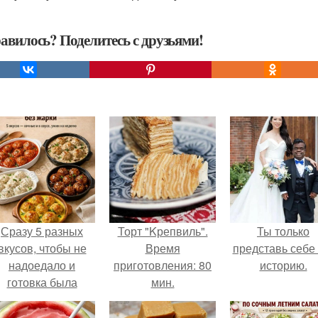
авилось? Поделитесь с друзьями!
Сразу 5 разных
Торт "Kрепвиль".
Ты только
вкусов, чтобы не
Время
представь себе 
надоедало и
приготовления: 80
историю.
готовка была
мин.
проще.