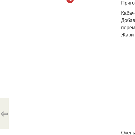
Приго
Кабач
Добав
перем
Жарит
⇦
Очень