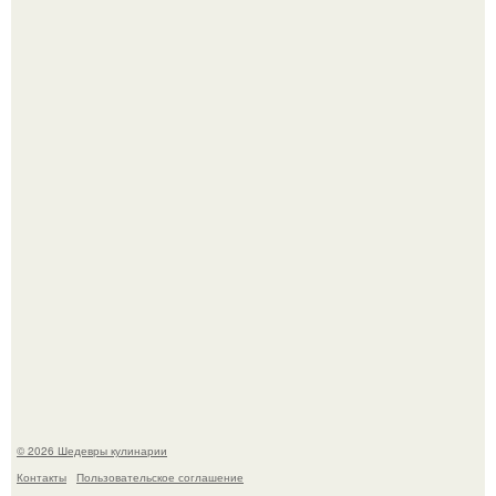
Самая популярная еда летом - мороженое.
Первый раз я попробовал его, когда приехал в гости к
деду.
© 2026 Шедевры кулинарии
Контакты
Пользовательское соглашение