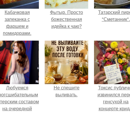
Кабачковая
Фытыр. Просто
Татарский пир
запеканка с
божественная
"Сметанник".
фаршем и
идейка к чаю?
помидорами.
Любуемся
Не спешите
Токсис публич
ногсшибательным
выливать.
извинился пер
ктерским составом
генсухой на
на очередной
концерте крид
премьере нового
человека - паука.