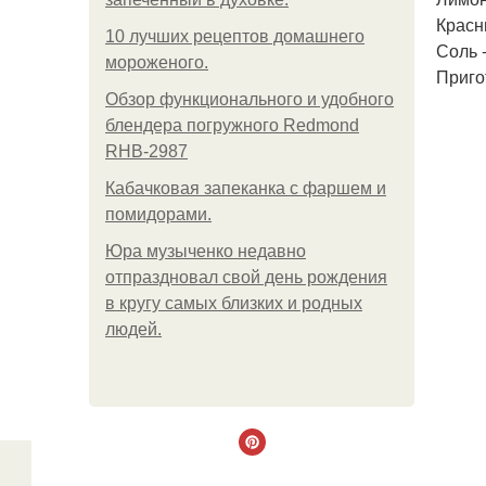
Красн
10 лучших рецептов домашнего
Соль -
мороженого.
Приго
Обзор функционального и удобного
блендера погружного Redmond
RHB-2987
Кабачковая запеканка с фаршем и
помидорами.
Юра музыченко недавно
отпраздновал свой день рождения
в кругу самых близких и родных
людей.