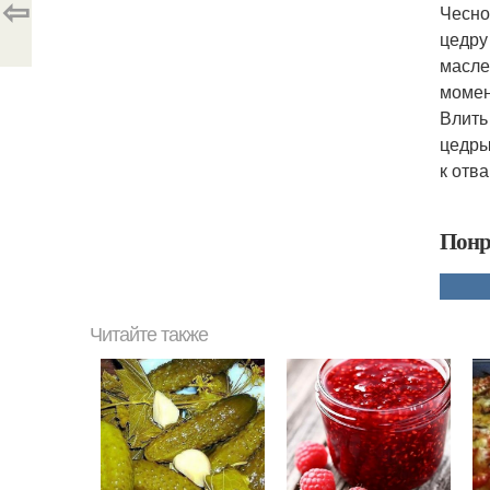
⇦
Чесно
цедру
масле
момен
Влить
цедры
к отв
Понр
Читайте также