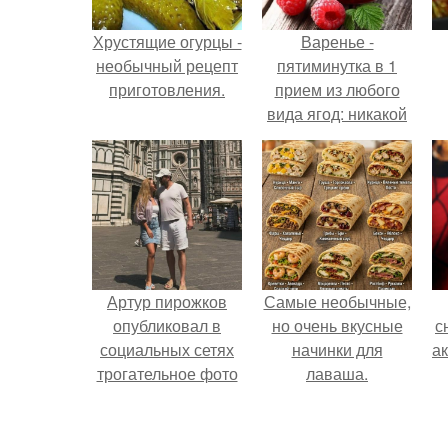
Хрустящие огурцы -
Варенье -
необычный рецепт
пятиминутка в 1
приготовления.
прием из любого
вида ягод: никакой
длительной варки,
все витамины на
месте!
Артур пирожков
Самые необычные,
опубликовал в
но очень вкусные
с
социальных сетях
начинки для
а
трогательное фото
лаваша.
с супругой
Анжеликой,
сделанное во