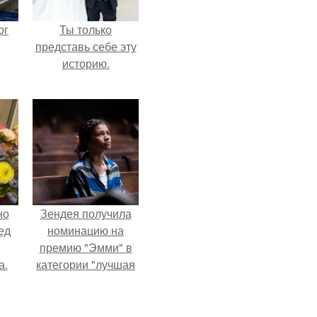
ог
Ты только
представь себе эту
историю.
но
Зендея получила
ед
номинацию на
премию "Эмми" в
а.
категории "лучшая
актриса в
драматическом
сериале" за третий