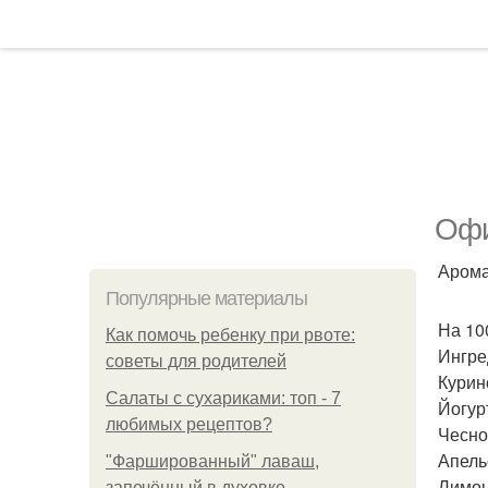
Офи
Арома
Популярные материалы
На 100
Как помочь ребенку при рвоте:
Ингре
советы для родителей
Курино
Салаты с сухариками: топ - 7
Йогурт
любимых рецептов?
Чеснок
Апельс
"Фаршированный" лаваш,
Лимон 
запечённый в духовке.