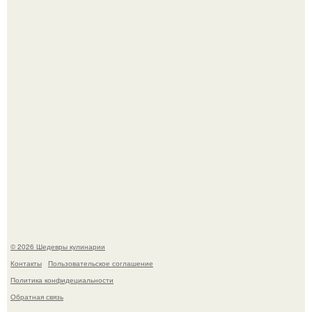
Сын Луи де фюнеса, который выбрал свой путь.
Этот рецепт с первого раза даже у новичков получается.
© 2026 Шедевры кулинарии
Контакты
Пользовательское соглашение
Политика конфидециальности
Обратная связь