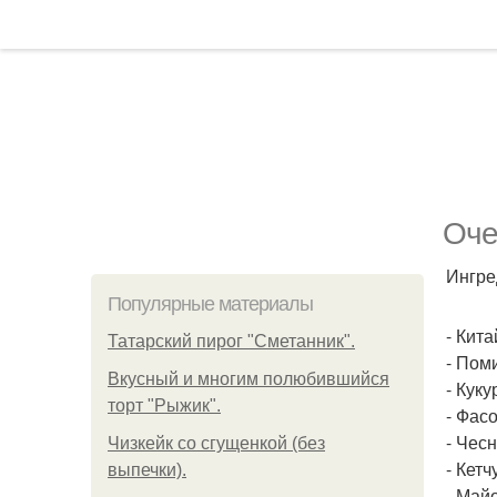
Оче
Ингре
Популярные материалы
- Кита
Татарский пирог "Сметанник".
- Пом
Вкусный и многим полюбившийся
- Кук
торт "Рыжик".
- Фас
- Чесн
Чизкейк со сгущенкой (без
- Кетч
выпечки).
- Майо