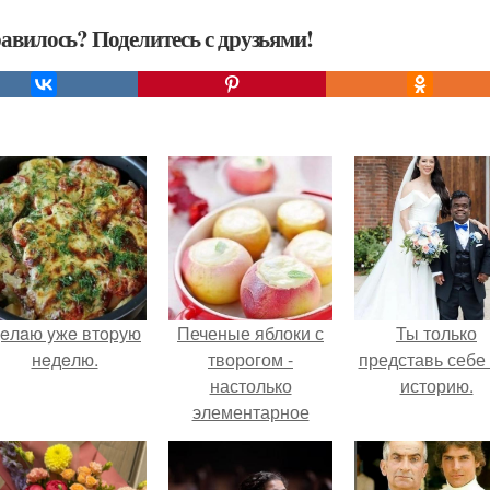
авилось? Поделитесь с друзьями!
eлaю yжe втopую
Печеные яблоки с
Ты только
нeдeлю.
творогом -
представь себе 
настолько
историю.
элементарное
блюдо, что
приготовить их