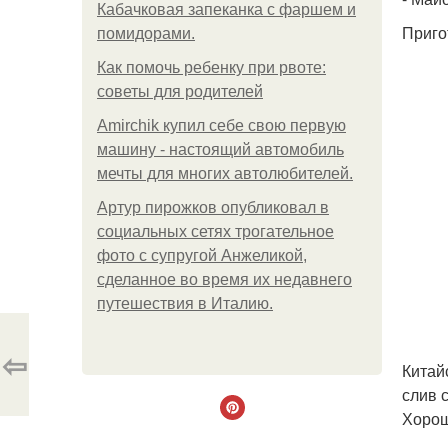
Кабачковая запеканка с фаршем и
Приго
помидорами.
Как помочь ребенку при рвоте:
советы для родителей
Amirchik купил себе свою первую
машину - настоящий автомобиль
мечты для многих автолюбителей.
Артур пирожков опубликовал в
социальных сетях трогательное
фото с супругой Анжеликой,
сделанное во время их недавнего
путешествия в Италию.
⇦
Китай
слив 
Хорош