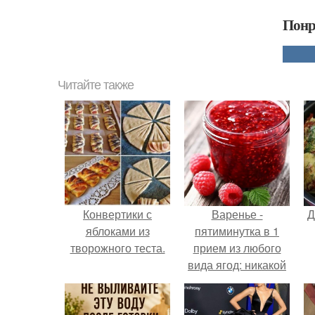
Понр
Читайте также
Конвертики с
Варенье -
Д
яблоками из
пятиминутка в 1
творожного теста.
прием из любого
вида ягод: никакой
длительной варки,
все витамины на