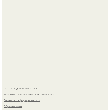
Лето - лучшее время для сочных овощей, свежей зелени
и салатов, которые готовятся буквально за несколько
минут.
Этот рецепт с первого раза даже у новичков получается.
© 2026 Шедевры кулинарии
Контакты
Пользовательское соглашение
Политика конфидециальности
Обратная связь