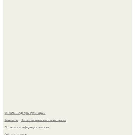
Первый раз я попробовал его, когда приехал в гости к
деду.
Этот рецепт с первого раза даже у новичков получается.
© 2026 Шедевры кулинарии
Контакты
Пользовательское соглашение
Политика конфидециальности
Обратная связь