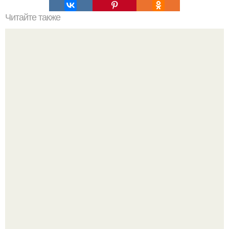
Читайте также
Чай, который растопит все килограммы.
Юра музыченко недавно отпраздновал свой день
рождения в кругу самых близких и родных людей.