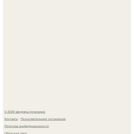
Зендея получила номинацию на премию "Эмми" в
категории "лучшая актриса в драматическом сериале" за
третий сезон "эйфории".
Мария порошина показала повзрослевшую дочь.
© 2026 Шедевры кулинарии
Контакты
Пользовательское соглашение
Политика конфидециальности
Обратная связь