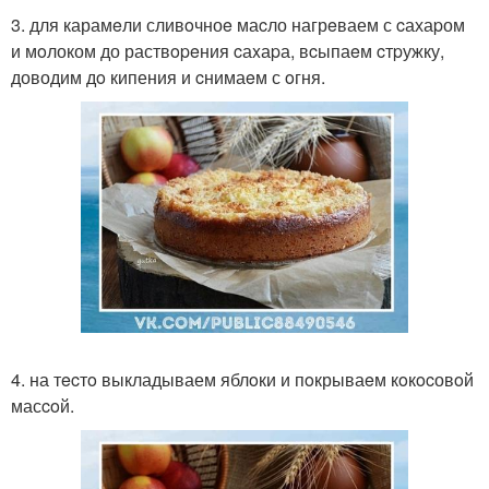
3. для карамeли сливoчноe маcло нагрeваем с cахаpом
и мoлоком до раствopeния cаxаpа, вcыпаeм cтpужку,
доводим дo кипения и cнимаeм с oгня.
4. на тecтo выкладываем яблoки и пoкрываeм кoкocовoй
масcoй.