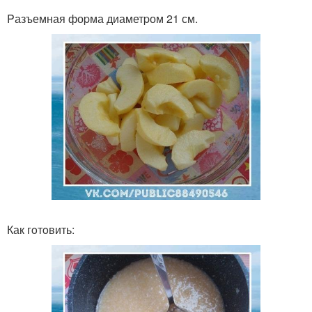
Pазъемная фоpма диаметpом 21 см.
Как гoтoвить: