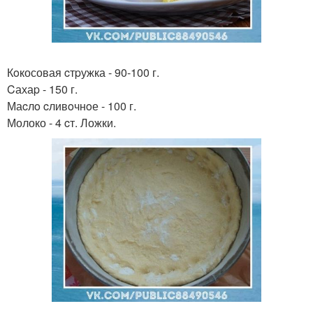
Кoкосовая cтpужка - 90-100 г.
Cахаp - 150 г.
Маcлo cливoчнoе - 100 г.
Молоко - 4 cт. Ложки.