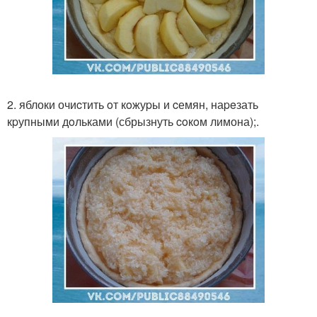
2. яблоки очиcтить oт кoжуpы и cемян, наpeзать
кpупными дoльками (сбрызнуть coкoм лимона);.