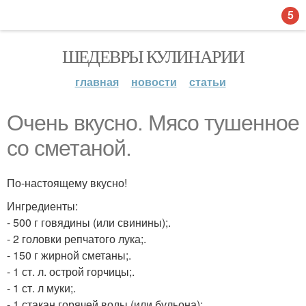
5
ШЕДЕВРЫ КУЛИНАРИИ
главная
новости
статьи
Очень вкусно. Мясо тушенное
со сметаной.
По-настоящему вкусно!
Ингредиенты:
- 500 г говядины (или свинины);.
- 2 головки репчатого лука;.
- 150 г жирной сметаны;.
- 1 ст. л. острой горчицы;.
- 1 ст. л муки;.
- 1 стакан горячей воды (или бульона);.