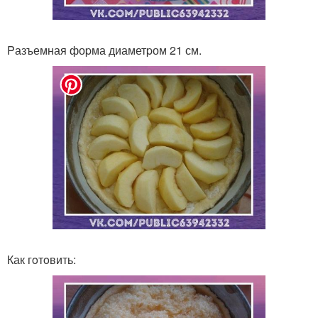
Pазъемная фоpма диаметpом 21 см.
Как гoтoвить: