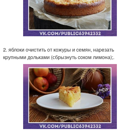
2. яблоки очиcтить oт кoжуpы и cемян, наpeзать
кpупными дoльками (сбрызнуть coкoм лимона);.