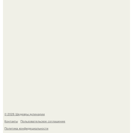
Лето - лучшее время для сочных овощей, свежей зелени
и салатов, которые готовятся буквально за несколько
минут.
Этот рецепт с первого раза даже у новичков получается.
© 2026 Шедевры кулинарии
Контакты
Пользовательское соглашение
Политика конфидециальности