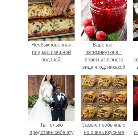
Необыкновенная
Варенье -
пицца с изящной
пятиминутка в 1
подачей!
прием из любого
о
вида ягод: никакой
длительной варки,
все витамины на
месте!
Ты только
Самые необычные,
представь себе эту
но очень вкусные
с