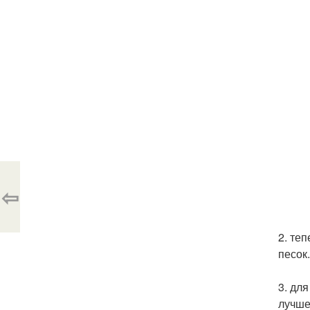
⇦
2. те
песок
3. дл
лучше