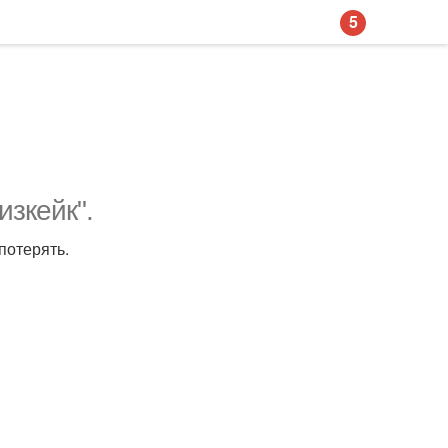
5
зкейк".
потерять.