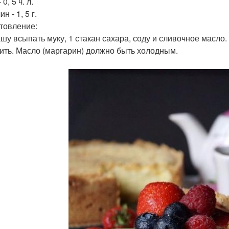
0, 5 ч. л.
н - 1, 5 г.
товление:
чашу всыпать муку, 1 стакан сахара, соду и сливочное масл
ить. Масло (маргарин) должно быть холодным.