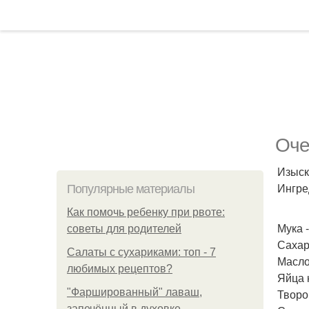
Оче
Изыск
Ингре
Популярные материалы
Как помочь ребенку при рвоте:
Мука -
советы для родителей
Сахар 
Салаты с сухариками: топ - 7
Масло
любимых рецептов?
Яйца 
"Фаршированный" лаваш,
Творог
запечённый в духовке.