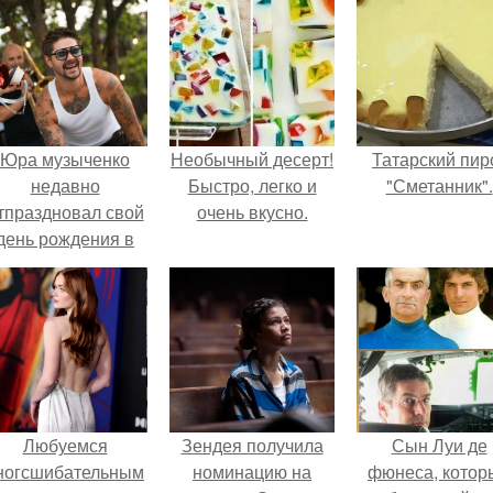
Юра музыченко
Необычный десерт!
Татарский пир
недавно
Быстро, легко и
"Сметанник".
тпраздновал свой
очень вкусно.
день рождения в
кругу самых
близких и родных
людей.
Любуемся
Зендея получила
Сын Луи де
ногсшибательным
номинацию на
фюнеса, котор