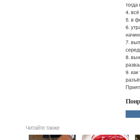
тогда
4. вс
5. в 
6. ут
начин
7. вы
серед
8. вы
разва
9. ка
разъё
Прият
Понр
Читайте также