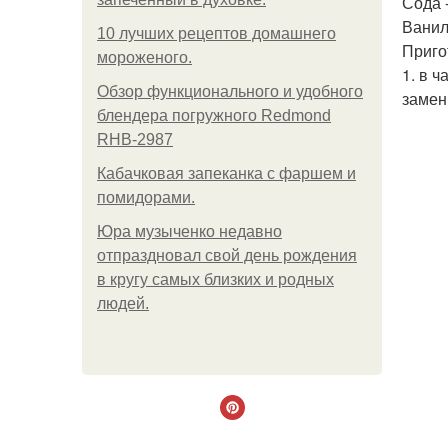
Сода - 
Ванили
10 лучших рецептов домашнего
Приго
мороженого.
1. в 
Обзор функционального и удобного
замен
блендера погружного Redmond
RHB-2987
Кабачковая запеканка с фаршем и
помидорами.
Юра музыченко недавно
отпраздновал свой день рождения
в кругу самых близких и родных
людей.