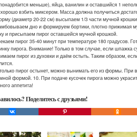
 понадобится меньше), яйца, ванилин и оставшийся 1 непол
ё хорошо взбить миксером. Масса должна получиться достат
форму (диаметр 20-22 см) высыпаем 1/3 части мучной крошки
рамбовываем дно и формируем бортики, плотно прижимая 
ку и присыпаем пирог оставшейся мучной крошкой.
пекаем пирог 35-40 минут при температуре 180 градусов. 
инку пирога. Внимание! Только в том случае, если шпажка су
нимаем пирог из духовки и даём остыть. Таким образом, если
лится.
к только пирог остынет, можно вынимать его из формы. При
мной формой. 10. При подаче кусочек пирога можно украси
ного аппетита!
авилось? Поделитесь с друзьями!