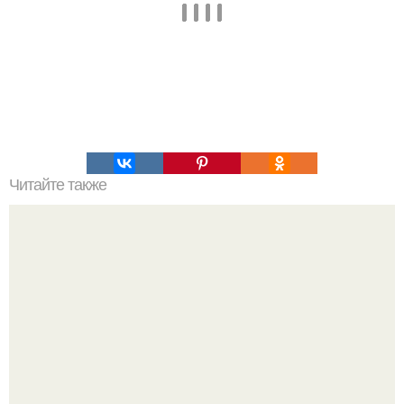
Читайте также
Аденоиды и как избавиться от них без операции. Как
избавиться от аденоидов без операции?